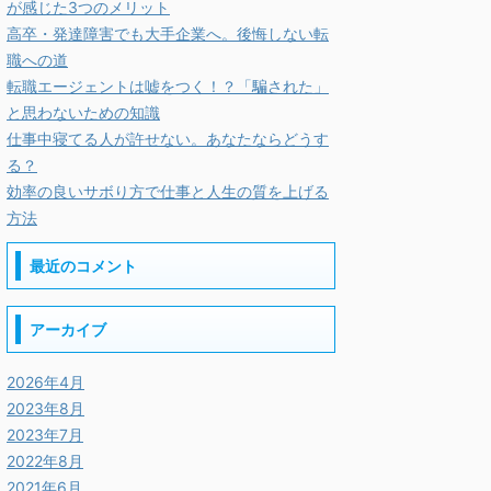
が感じた3つのメリット
高卒・発達障害でも大手企業へ。後悔しない転
職への道
転職エージェントは嘘をつく！？「騙された」
と思わないための知識
仕事中寝てる人が許せない。あなたならどうす
る？
効率の良いサボり方で仕事と人生の質を上げる
方法
最近のコメント
アーカイブ
2026年4月
2023年8月
2023年7月
2022年8月
2021年6月