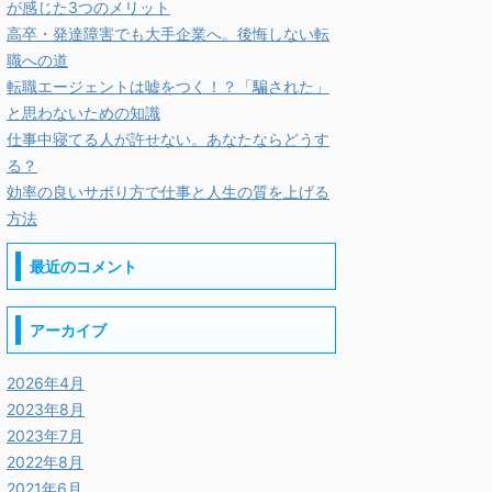
が感じた3つのメリット
高卒・発達障害でも大手企業へ。後悔しない転
職への道
転職エージェントは嘘をつく！？「騙された」
と思わないための知識
仕事中寝てる人が許せない。あなたならどうす
る？
効率の良いサボり方で仕事と人生の質を上げる
方法
最近のコメント
アーカイブ
2026年4月
2023年8月
2023年7月
2022年8月
2021年6月