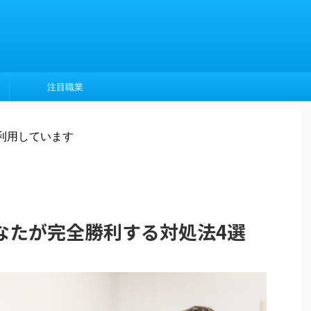
注目職業
利用しています
なたが完全勝利する対処法4選